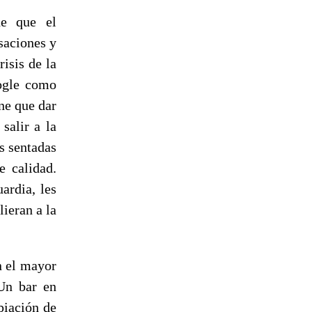
de que el
saciones y
risis de la
oogle como
ene que dar
salir a la
s sentadas
e calidad.
ardia, les
lieran a la
n el mayor
 Un bar en
piación de