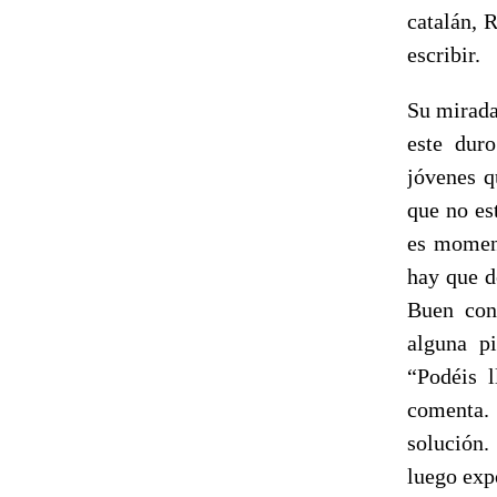
catalán, 
escribir.
Su mirada
este dur
jóvenes q
que no es
es moment
hay que d
Buen con
alguna p
“Podéis l
comenta.
solución.
luego exp