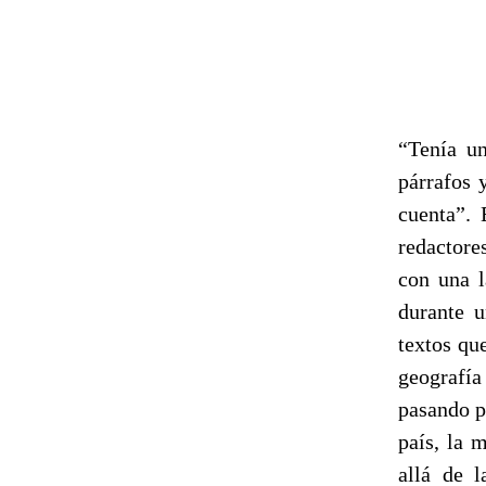
“Tenía un
párrafos 
cuenta”. 
redactore
con una l
durante 
textos qu
geografía
pasando p
país, la 
allá de l