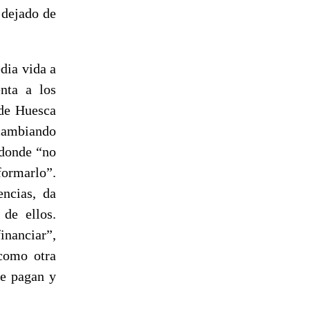
 dejado de
dia vida a
nta a los
 de Huesca
 cambiando
 donde “no
formarlo”.
ncias, da
de ellos.
inanciar”,
como otra
le pagan y