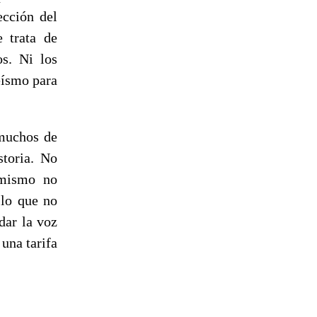
ección del
e trata de
s. Ni los
eísmo para
 muchos de
storia. No
imismo no
 lo que no
dar la voz
una tarifa